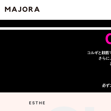
コルギと顔筋
さらに
必ず
ESTHE