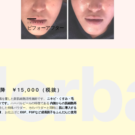
シェッドリフト
ビフォーアフター
erb
以降 ￥15,000（税抜）
識を覆した新肌細胞活性施術です。
ニキビ・くすみ・毛
スです。
ハーバルピールの特徴である
内側からの肌細胞再
合した特殊パウダー、そのパウダーと同時に
肌に導入する
液
、お仕上げに
EGF、FGFなど成長因子をふんだんに使用