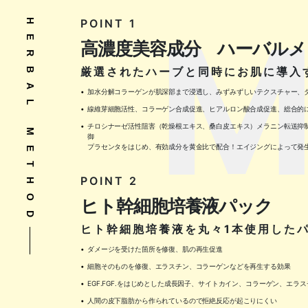
M
POINT 1
HERBAL METHOD
高濃度美容成分 ハーバルメ
厳選されたハーブと同時にお肌に導入
加水分解コラーゲンが肌深部まで浸透し、みずみずしいテクスチャー、
線維芽細胞活性、コラーゲン合成促進、ヒアルロン酸合成促進、総合的
チロシナーゼ活性阻害（乾燥根エキス、桑白皮エキス）メラニン転送抑
御
プラセンタをはじめ、有効成分を黄金比で配合！エイジングによって発
POINT 2
ヒト幹細胞培養液パック
ヒト幹細胞培養液を丸々1本使用した
ダメージを受けた箇所を修復、肌の再生促進
細胞そのものを修復、エラスチン、コラーゲンなどを再生する効果
EGF.FGF.をはじめとした成長因子、サイトカイン、コラーゲン、エラ
人間の皮下脂肪から作られているので拒絶反応が起こりにくい