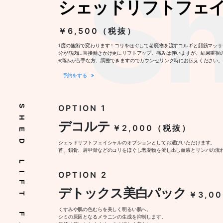
Sh
シェッドリフトフェ
￥6,500（税抜）
1度の施術で変わります！コリをほぐして老廃物を流すコルギと顔筋マッサ
分が筋肉に直接働きかけ更にリフトアップ。痛みは伴いますが、結果重視
※痛みが苦手な方、調整できますのでカウンセリング時にお伝えください。
予約をする
OPTION 1
SHED LIFT FACIAL
デコルテ
￥2,000（税抜）
シェッドリフトフェイシャルのオプションとしてお選びいただけます。
首、鎖骨、肩甲骨などのコリをほぐし老廃物を流し出し血液とリンパの流
OPTION 2
デトックス美白パック
￥3,0
くすみや肌の色むらを美しく明るい肌へ。
シミの原因となるメラニンの生成を抑制します。