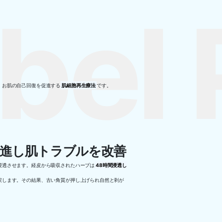
bel 
、お肌の自己回復を促進する
肌細胞再生療法
です。
進し肌トラブルを改善
浸透させます。経皮から吸収されたハーブは
48時間浸透し
戻します。その結果、古い角質が押し上げられ自然と剥が