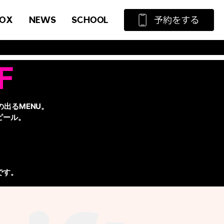
TOX
NEWS
SCHOOL
F
の出るMENU。
ピール。
、
です。