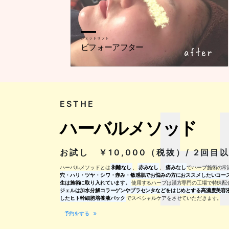
シェッドリフト
ビフォーアフター
H
ESTHE
ハーバルメソッド
お試し ￥10,000（税抜）/ 2回目
ハーバルメソッドとは
剥離なし
、
赤みなし
、
痛みなし
でハーブ施術の常
穴・ハリ・ツヤ・シワ・赤み・敏感肌でお悩みの方におススメしたいコー
生は施術に取り入れています。
使用するハーブは漢方専門の工場で特殊配
ジェルは加水分解コラーゲンやプラセンタなどをはじめとする高濃度美容
したヒト幹細胞培養液パック
でスペシャルケアをさせていただきます。
予約をする